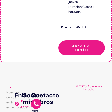
jueves
Duración Clases 1
hora/día
145,00
€
Precio:
Añadir al
carrito
© 2026 Academia
Estudio
Nuestros
Enlaces
Somos
Contacto
cursos
miembros
Política de
están
privacidad
estructurados
983