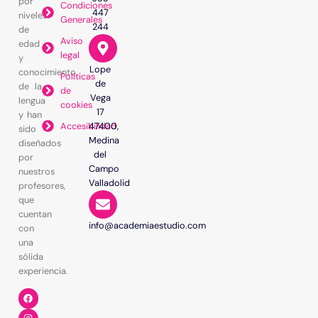
por
Condiciones
447
niveles
Generales
244
de
Aviso
edad
legal
y
Lope
conocimiento
Políticas
de
de la
de
Vega
lengua
cookies
17
y han
Accesibilidad
47400,
sido
Medina
diseñados
del
por
Campo
nuestros
Valladolid
profesores,
que
cuentan
info@academiaestudio.com
con
una
sólida
experiencia.