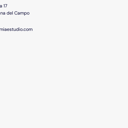
a 17
ina del Campo
miaestudio.com