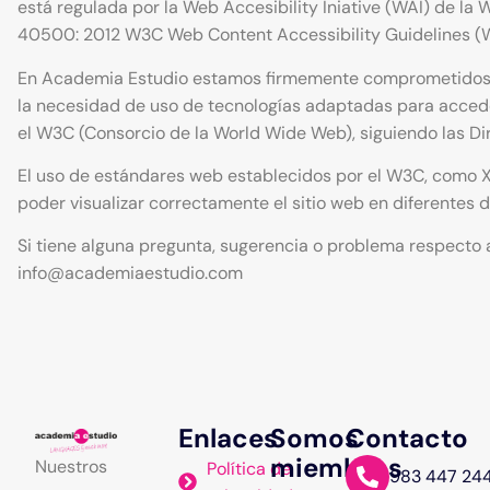
está regulada por la Web Accesibility Iniative (WAI) de l
40500: 2012 W3C Web Content Accessibility Guidelines (
En Academia Estudio estamos firmemente comprometidos en f
la necesidad de uso de tecnologías adaptadas para acceder
el W3C (Consorcio de la World Wide Web), siguiendo las Dir
El uso de estándares web establecidos por el W3C, como XH
poder visualizar correctamente el sitio web en diferente
Si tiene alguna pregunta, sugerencia o problema respecto a
info@academiaestudio.com
Enlaces
Somos
Contacto
miembros
Nuestros
Política de
983 447 24