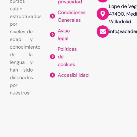
cursos
privacidad
Lope de Veg
están
Condiciones
47400, Med
estructurados
Generales
Valladolid
por
Aviso
info@acade
niveles de
legal
edad y
conocimiento
Políticas
de la
de
lengua y
cookies
han sido
Accesibilidad
diseñados
por
nuestros
profesores,
que
cuentan
con una
sólida