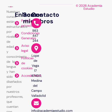
© 2026 Academia
Estudio
Nuestros
Enlaces
Somos
Contacto
cursos
miembros
Política de
están
privacidad
estructurados
983
por
Condiciones
447
niveles
Generales
244
de
Aviso
edad
legal
y
Lope
conocimiento
Políticas
de
de la
de
Vega
lengua
cookies
17
y han
Accesibilidad
47400,
sido
Medina
diseñados
del
por
Campo
nuestros
Valladolid
profesores,
que
cuentan
info@academiaestudio.com
con