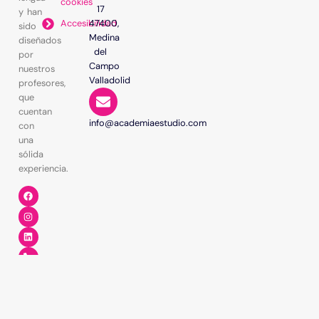
cookies
17
y han
Accesibilidad
47400,
sido
Medina
diseñados
del
por
Campo
nuestros
Valladolid
profesores,
que
cuentan
info@academiaestudio.com
con
una
sólida
experiencia.