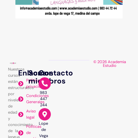
© 2026 Academia
Estudio
Nuestros
Enlaces
Somos
Contacto
cursos
miembros
Política de
están
privacidad
estructurados
983
por
Condiciones
447
niveles
Generales
244
de
Aviso
edad
legal
y
Lope
conocimiento
Políticas
de
de la
de
Vega
lengua